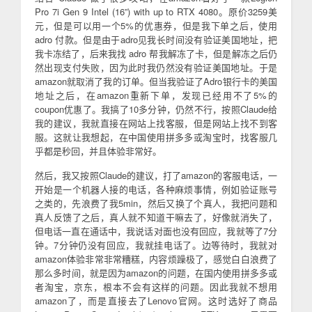
Pro 7i Gen 9 Intel (16”) with up to RTX 4080。原价3259美
元，但是可以用一个5%的优惠券，但是我下单之后，使用
adro 付款。但是由于adro见我长时间没有验证美国地址，把
我卡冻结了，后来我找 adro 帮我解冻了卡，但是解冻之后仍
然出现支付失败，因为此时我仍然没有验证美国地址。于是
amazon就取消了我的订单。但当我验证了Adro银行卡的美国
地址之后，在amazon重新下单，发现已经用不了5%的
coupon优惠了。我搞了10多分钟，仍然不行，按照Claude给
我的建议，我就直接在网站上找客服，但是网站上找不到客
服。这就让我想起，在中国使用拼多多或淘宝时，找客服几
乎都是秒回，并且体验非常好。
然后，我又按照Claude的建议，打了amazon的客服电话，一
开始是一个机器人接的电话，各种麻烦事情，例如验证账号
之类的，先浪费了我5min，然后又换了个真人，我把问题和
真人反馈了之后，真人就不知道干嘛去了，好像就消失了，
但电话一直在通话中，我说话对面也没有回应，我就等了7分
钟。7分钟仍没有回应，我就挂电话了。边等待时，我就对
amazon体验非常非常糟糕，内容烦躁极了，感觉白白浪费了
那么多时间，就是因为amazon的问题，在国内使用拼多多或
者淘宝，京东，根本不会有这样的问题。因此我就不想用
amazon了，而是直接去了Lenovo官网。这时选好了商品