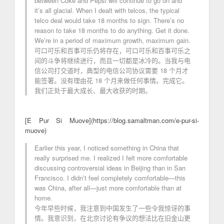
between Coke and Pepsi will continue to go on and
it’s all glacial. When I dealt with telcos, the typical
telco deal would take 18 months to sign. There’s no
reason to take 18 months to do anything. Get it done.
We’re in a period of maximum growth, maximum gain.
可口可乐和百事可乐仍将存在，可口可乐和百事可乐之
间的斗争将继续进行，而且一切都是冰冷的。当我与电
信公司打交道时，典型的电信公司协议需要 18 个月才
能签署。没有理由花 18 个月来做任何事情。完成它。
我们正处于最大成长、最大收获的时期。
[E Pur Si Muove](https://blog.samaltman.com/e-pur-si-
muove)
Earlier this year, I noticed something in China that
really surprised me. I realized I felt more comfortable
discussing controversial ideas in Beijing than in San
Francisco. I didn’t feel completely comfortable—this
was China, after all—just more comfortable than at
home.
今年早些时候，我注意到中国发生了一些令我惊讶的事
情。我意识到，在北京讨论有争议的想法比在旧金山更