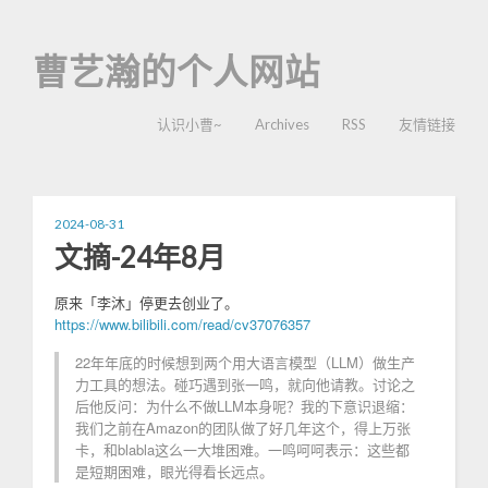
曹艺瀚的个人网站
认识小曹~
Archives
RSS
友情链接
2024-08-31
文摘-24年8月
原来「李沐」停更去创业了。
https://www.bilibili.com/read/cv37076357
22年年底的时候想到两个用大语言模型（LLM）做生产
力工具的想法。碰巧遇到张一鸣，就向他请教。讨论之
后他反问：为什么不做LLM本身呢？我的下意识退缩：
我们之前在Amazon的团队做了好几年这个，得上万张
卡，和blabla这么一大堆困难。一鸣呵呵表示：这些都
是短期困难，眼光得看长远点。