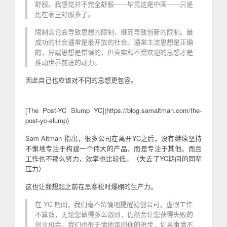
舒服。我感觉并不完全舒服——毕竟这是中国——只是
比在家里舒服多了。
限制言论会导致思想的限制，继而导致创新的限制。最
成功的社会通常是最开放的社会。通常主流思想是正确
的，异端思想是错误的，但真实和不受欢迎的思想才是
推动世界前进的动力。
因此自己也应该对不同的思想更包容。
[The Post-YC Slump YC](https://blog.samaltman.com/the-
post-yc-slump)
Sam Altman 指出，很多公司在离开YC之后，没有继续坚持
不懈地专注于构建一个伟大的产品，而是专注于其他。而且
工作也不那么努力，效率也比较低。（失去了YC期间的同辈
压力）
这也让我想起之前在黑客松时爆棚的生产力。
在 YC 期间，我们毫不留情地提醒初创公司，虚假工作
不算数，无论您做得多么激烈，仍然会让您获得失败的
创业机会。我们也很无情地询问你的进步，如果事情不