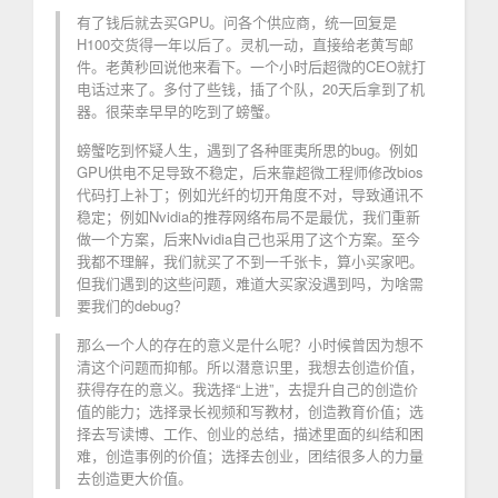
有了钱后就去买GPU。问各个供应商，统一回复是
H100交货得一年以后了。灵机一动，直接给老黄写邮
件。老黄秒回说他来看下。一个小时后超微的CEO就打
电话过来了。多付了些钱，插了个队，20天后拿到了机
器。很荣幸早早的吃到了螃蟹。
螃蟹吃到怀疑人生，遇到了各种匪夷所思的bug。例如
GPU供电不足导致不稳定，后来靠超微工程师修改bios
代码打上补丁；例如光纤的切开角度不对，导致通讯不
稳定；例如Nvidia的推荐网络布局不是最优，我们重新
做一个方案，后来Nvidia自己也采用了这个方案。至今
我都不理解，我们就买了不到一千张卡，算小买家吧。
但我们遇到的这些问题，难道大买家没遇到吗，为啥需
要我们的debug？
那么一个人的存在的意义是什么呢？小时候曾因为想不
清这个问题而抑郁。所以潜意识里，我想去创造价值，
获得存在的意义。我选择“上进”，去提升自己的创造价
值的能力；选择录长视频和写教材，创造教育价值；选
择去写读博、工作、创业的总结，描述里面的纠结和困
难，创造事例的价值；选择去创业，团结很多人的力量
去创造更大价值。